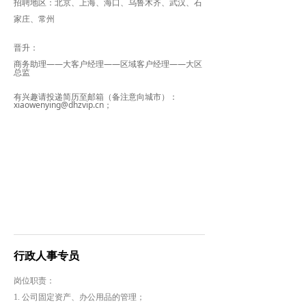
招聘地区：北京、上海、海口、乌鲁木齐、武汉、石
家庄、常州
晋升：
商务助理——大客户经理——区域客户经理——大区
总监
有兴趣请投递简历至邮箱（备注意向城市）：
xiaowenying@dhzvip.cn；
行政人事专员
岗位职责：
1. 公司固定资产、办公用品的管理；