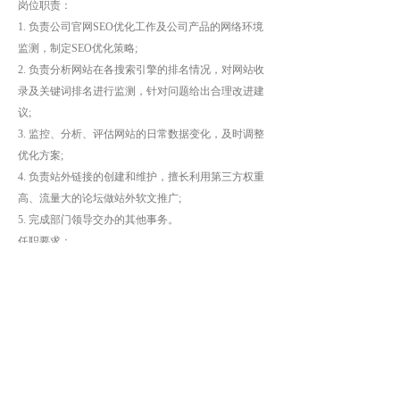
岗位职责：
1. 负责公司官网SEO优化工作及公司产品的网络环境
监测，制定SEO优化策略;
2. 负责分析网站在各搜索引擎的排名情况，对网站收
录及关键词排名进行监测，针对问题给出合理改进建
议;
3. 监控、分析、评估网站的日常数据变化，及时调整
优化方案;
4. 负责站外链接的创建和维护，擅长利用第三方权重
高、流量大的论坛做站外软文推广;
5. 完成部门领导交办的其他事务。
任职要求：
1. 熟悉各大搜索引擎的算法，精通百度、360、搜
狗、头条等搜索引擎优化技巧，负责网站PC、移动端
的站内及站外内容优化，提高网站流量、收录及权重;
2. 熟练灵活运用各种SEO工具和数据分析工具，如拓
词、流量统计以及网站日志分析工具等;
3. 有较强的数据分析能力，能定期对相关数据进行有
效分析，快速、有效提升网站关键词搜索引擎排名及