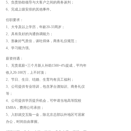
5、负责协助领导与大客户之间的商务谈判；
6、完成上级安排的其他事件。
任职要求：
1、大专及以上学历，年龄20-33周岁；
2、具有良好的沟通协调能力；
3、形象好气质佳，谈吐得体，商务礼仪规范；
4、学习能力强。
薪资待遇：
1、无责底薪+三个月新人补助1500+4%提成，平均年
收入20-100万，上不封顶；
2、节日、生日、结婚、生育均有员工福利；
3、公司提供专业培训，包含茅台酒知识、商务礼仪
等；
4、公司提供学历提升机会，可申请当地高等院校
EMBA，费用公司承担；
5、入职就交五险一金，除北京总部以外地区可居家
办公，时间自由掌握。