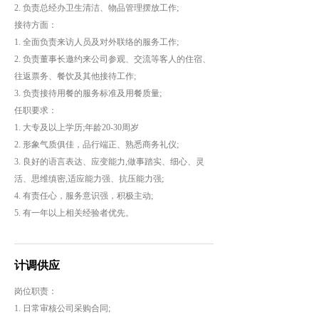
2. 负责总经办卫生清洁、物品管理摆放工作;
接待方面：
1. 全面负责来访人员及对外联络的服务工作;
2. 负责董事长邀约来公司参观、交流等客人的住宿、
往返票务、餐饮及其他接待工作;
3. 负责接待用餐的服务标准及用餐质量;
任职要求：
1. 大专及以上学历;年龄20-30周岁
2. 形象气质俱佳，品行端正、熟悉商务礼仪;
3. 良好的语言表达、应变能力,做事踏实、细心、灵
活、思维缜密,适应能力强、抗压能力强;
4. 有责任心，服务意识强，积极主动;
5. 有一年以上相关经验者优先。
计调供应
岗位职责：
1. 日常审核公司采购合同;